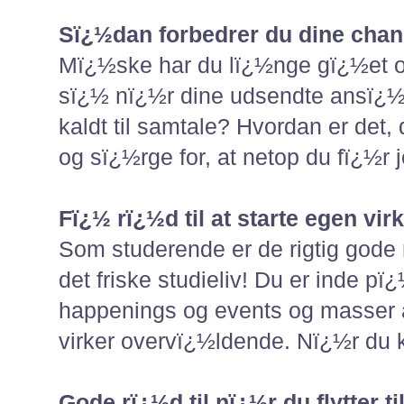
Sï¿½dan forbedrer du dine chanc
Mï¿½ske har du lï¿½nge gï¿½et og
sï¿½ nï¿½r dine udsendte ansï¿½gn
kaldt til samtale? Hvordan er det,
og sï¿½rge for, at netop du fï¿½r jo
Fï¿½ rï¿½d til at starte egen virk
Som studerende er de rigtig gode
det friske studieliv! Du er inde p
happenings og events og masser af
virker overvï¿½ldende. Nï¿½r du
Gode rï¿½d til nï¿½r du flytter t