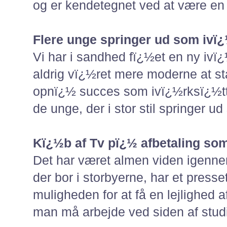
og er kendetegnet ved at være en
Flere unge springer ud som ivï
Vi har i sandhed fï¿½et en ny ivï
aldrig vï¿½ret mere moderne at s
opnï¿½ succes som ivï¿½rksï¿½tte
de unge, der i stor stil springer u
Kï¿½b af Tv pï¿½ afbetaling so
Det har været almen viden igenn
der bor i storbyerne, har et presset
muligheden for at få en lejlighed a
man må arbejde ved siden af studie