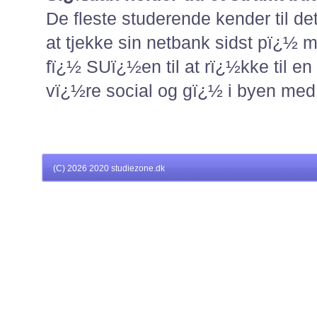
De fleste studerende kender til de
at tjekke sin netbank sidst pï¿½
fï¿½ SUï¿½en til at rï¿½kke til e
vï¿½re social og gï¿½ i byen med
(C)
2026 2020 studiezone.dk