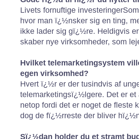
Livets fornuftige investeringerSo
hvor man ï¿½nsker sig en ting, m
ikke lader sig gï¿½re. Heldigvis
skaber nye virksomheder, som lejer 
Hvilket telemarketingsystem vill
egen virksomhed?
Hvert ï¿½r er der tusindvis af ung
telemarketingsï¿½lgere. Det er et
netop fordi det er noget de fleste k
dog de fï¿½rreste der bliver hï¿½n
Sï¿½dan holder du et stramt bu